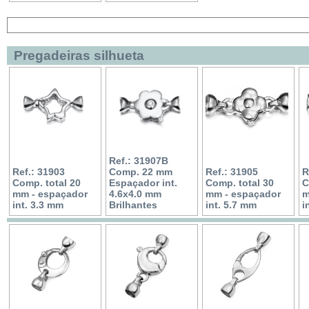
Pregadeiras silhueta
Ref.: 31907B
Ref.: 31903
Comp. 22 mm
Ref.: 31905
R
Comp. total 20
Espaçador int.
Comp. total 30
C
mm - espaçador
4.6x4.0 mm
mm - espaçador
m
int. 3.3 mm
Brilhantes
int. 5.7 mm
i