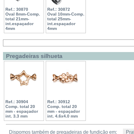
Ref.: 30870
Ref.: 30872
Oval 8mm-Comp.
Oval 10mm-Comp.
total 21mm-
total 25mm-
int.espaçador
int.espaçador
4mm
4mm
Pregadeiras silhueta
Ref.: 30904
Ref.: 30912
Comp. total 20
Comp. total 20
mm - espaçador
mm - espaçador
int. 3.3 mm
int. 4.6x4.0 mm
Dispomos também de pregadeiras de fundição em:
Pra