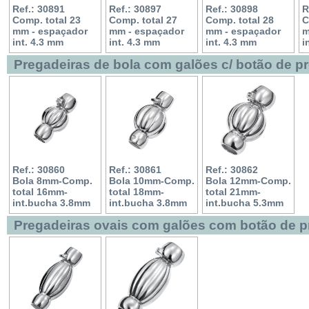
Ref.: 30891
Ref.: 30897
Ref.: 30898
R
Comp. total 23
Comp. total 27
Comp. total 28
C
mm - espaçador
mm - espaçador
mm - espaçador
m
int. 4.3 mm
int. 4.3 mm
int. 4.3 mm
i
Pregadeiras de bola com galões c/ botão de p
Ref.: 30860
Ref.: 30861
Ref.: 30862
Bola 8mm-Comp.
Bola 10mm-Comp.
Bola 12mm-Comp.
total 16mm-
total 18mm-
total 21mm-
int.bucha 3.8mm
int.bucha 3.8mm
int.bucha 5.3mm
Pregadeiras ovais com galões com botão de 