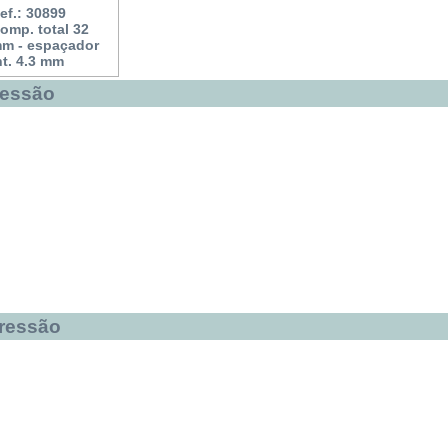
ef.: 30899
omp. total 32
m - espaçador
nt. 4.3 mm
ressão
pressão