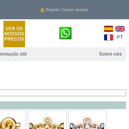
Registo | Iniciar sessão
VER OS
NOSSOS
PT
PREÇOS
formação útil
Sobre nós