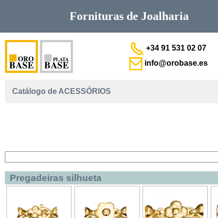
Fornituras de
Joalharia
+34 91 531 02 07
info@orobase.es
Catálogo de ACESSÓRIOS
Pregadeiras silhueta