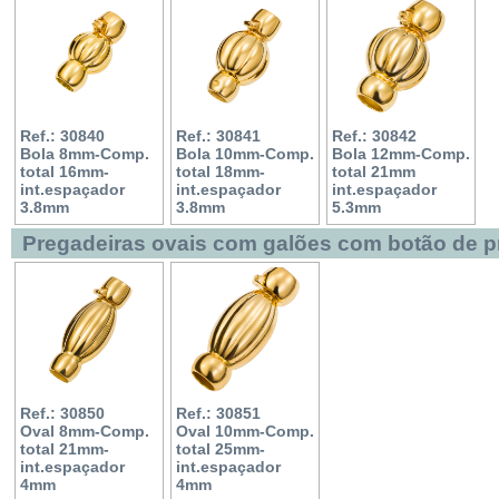
Ref.: 30840
Ref.: 30841
Ref.: 30842
Bola 8mm-Comp.
Bola 10mm-Comp.
Bola 12mm-Comp.
total 16mm-
total 18mm-
total 21mm
int.espaçador
int.espaçador
int.espaçador
3.8mm
3.8mm
5.3mm
Pregadeiras ovais com galões com botão de 
Ref.: 30850
Ref.: 30851
Oval 8mm-Comp.
Oval 10mm-Comp.
total 21mm-
total 25mm-
int.espaçador
int.espaçador
4mm
4mm