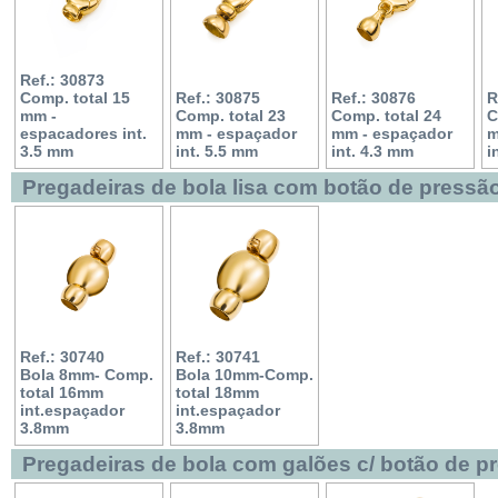
Ref.: 30873
Comp. total 15
Ref.: 30875
Ref.: 30876
R
mm -
Comp. total 23
Comp. total 24
C
espacadores int.
mm - espaçador
mm - espaçador
m
3.5 mm
int. 5.5 mm
int. 4.3 mm
i
Pregadeiras de bola lisa com botão de pressã
Ref.: 30740
Ref.: 30741
Bola 8mm- Comp.
Bola 10mm-Comp.
total 16mm
total 18mm
int.espaçador
int.espaçador
3.8mm
3.8mm
Pregadeiras de bola com galões c/ botão de p