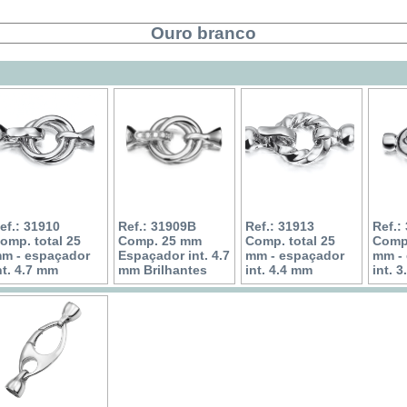
Ouro branco
ef.: 31910
Ref.: 31909B
Ref.: 31913
Ref.:
omp. total 25
Comp. 25 mm
Comp. total 25
Comp.
m - espaçador
Espaçador int. 4.7
mm - espaçador
mm -
nt. 4.7 mm
mm Brilhantes
int. 4.4 mm
int. 