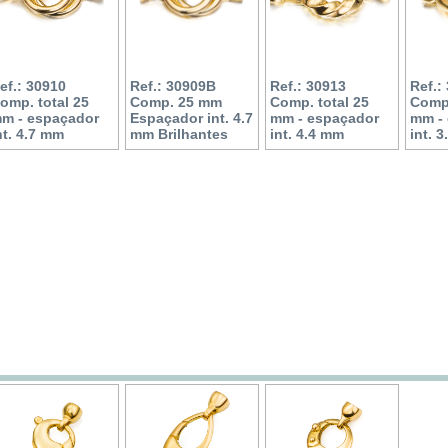
ef.: 30910
Ref.: 30909B
Ref.: 30913
Ref.:
omp. total 25
Comp. 25 mm
Comp. total 25
Comp.
m - espaçador
Espaçador int. 4.7
mm - espaçador
mm -
nt. 4.7 mm
mm Brilhantes
int. 4.4 mm
int. 