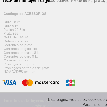
Peças de montagem de joias:
Acessórios de ouro, prata, p
Catálogo de ACESSÓRIOS
Ouro 18 kt
Ouro 9 kt
Platina 22.8 kt
Prata 925
Gold filled 14/20
Outros materiais
Correntes de prata
Correntes de gold filled
Correntes de ouro 18 kt
Correntes de ouro 9 kt
Matérias primas
Promoções em prata
Promoções correntes de prata
NOVIDADES em ouro
Fornituras de Joyería, S.A.
Esta página web utiliza cookies pr
Para mais inf
orobase.es