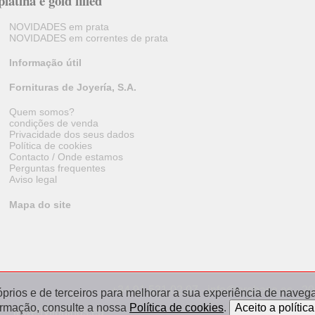
latina e gold filled
NOVIDADES em prata
NOVIDADES em correntes de prata
Informação útil
Fornituras de Joyería, S.A.
Quem somos?
condições de venda
Privacidade dos seus dados
Política de cookies
Contacto / Onde estamos
Perguntas frequentes
Aviso legal
Mapa do site
+34 91 531 02 07 · info@orobase.es · 2
óprios e de terceiros para melhorar a sua experiência de navegaç
ormação, consulte a nossa
Política de cookies
.
jewelryfindings.eu
appret