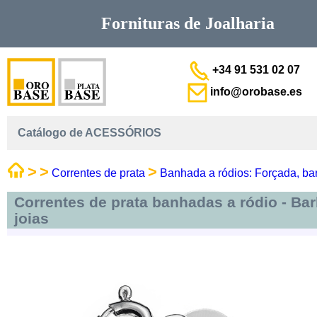
Fornituras de
Joalharia
+34 91 531 02 07
info@orobase.es
Catálogo de ACESSÓRIOS
>
>
>
Correntes de prata
Banhada a ródios: Forçada, ba
Correntes de prata banhadas a ródio - Ba
joias