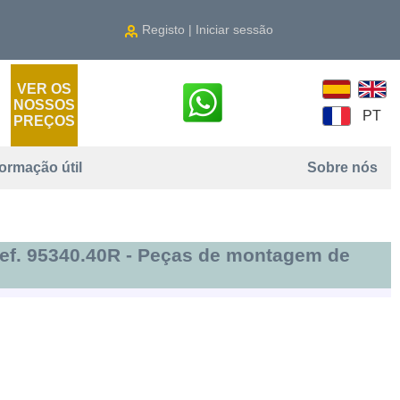
Registo | Iniciar sessão
VER OS
NOSSOS
PT
PREÇOS
formação útil
Sobre nós
 Ref. 95340.40R - Peças de montagem de