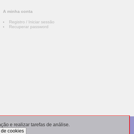
A minha conta
Registro / Iniciar sessão
Recuperar password
004/2026
ão e realizar tarefas de análise.
sdebijoux.fr