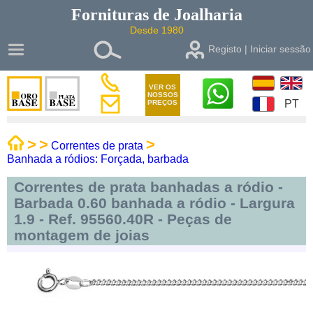
Fornituras de
Joalharia
Desde 1980
Registo | Iniciar sessão
VER OS
NOSSOS
PT
PREÇOS
>
>
>
Correntes de prata
Banhada a ródios: Forçada, barbada
Correntes de prata banhadas a ródio -
Barbada 0.60 banhada a ródio - Largura
1.9 - Ref. 95560.40R - Peças de
montagem de joias