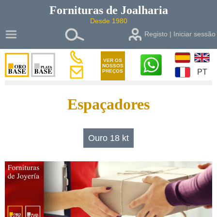
Fornituras de
Joalharia
Desde 1980
Registo | Iniciar sessão
VER OS
NOSSOS
PT
PREÇOS
Espaçadores
Ouro 18 kt