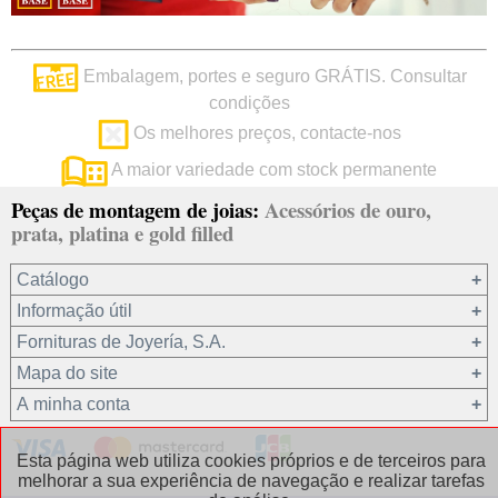
Embalagem, portes e seguro GRÁTIS. Consultar
condições
Os melhores preços, contacte-nos
A maior variedade com stock permanente
Peças de montagem de joias:
Acessórios de ouro,
prata, platina e gold filled
Catálogo
Informação útil
Ouro 18 kt
Fornituras de Joyería, S.A.
Ouro 9 kt
Mapa do site
Platina 22.8 kt
Quem somos?
A minha conta
Prata 925
condições de venda
Gold filled 14/20
Privacidade dos seus dados
Registro / Iniciar sessão
Esta página web utiliza cookies próprios e de terceiros para
Outros materiais
Política de cookies
Recuperar password
melhorar a sua experiência de navegação e realizar tarefas