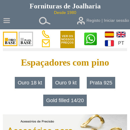
Fornituras de
Joalharia
Desde 1980
Registo | Iniciar sessão
VER OS
NOSSOS
PT
PREÇOS
Espaçadores com pino
Ouro 18 kt
Ouro 9 kt
Prata 925
Gold filled 14/20