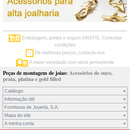
Embalagem, portes e seguro GRÁTIS. Consultar
condições
Os melhores preços, contacte-nos
A maior variedade com stock permanente
Peças de montagem de joias:
Acessórios de ouro,
prata, platina e gold filled
Catálogo
Informação útil
Ouro 18 kt
Fornituras de Joyería, S.A.
Ouro 9 kt
Mapa do site
Platina 22.8 kt
Quem somos?
A minha conta
Prata 925
condições de venda