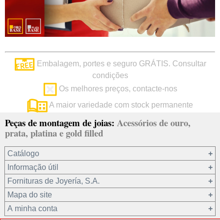
Embalagem, portes e seguro GRÁTIS. Consultar
condições
Os melhores preços, contacte-nos
A maior variedade com stock permanente
Peças de montagem de joias:
Acessórios de ouro,
prata, platina e gold filled
Catálogo
Informação útil
Ouro 18 kt
Fornituras de Joyería, S.A.
Ouro 9 kt
Mapa do site
Platina 22.8 kt
Quem somos?
A minha conta
Prata 925
condições de venda