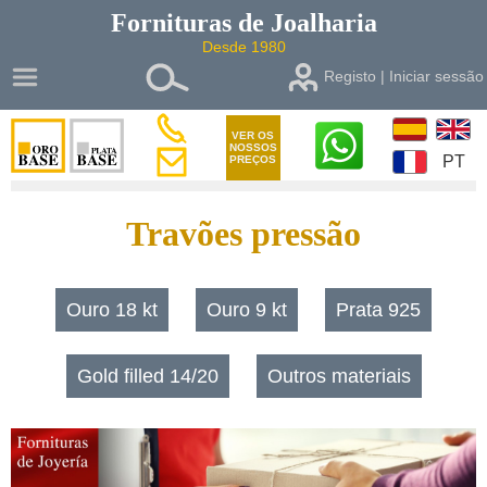
Fornituras de
Joalharia
Desde 1980
Registo | Iniciar sessão
VER OS
NOSSOS
PT
PREÇOS
Travões pressão
Ouro 18 kt
Ouro 9 kt
Prata 925
Gold filled 14/20
Outros materiais