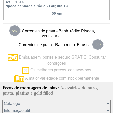
Ref.: 91314
Pipoca banhada a ródio - Largura 1.4
50 cm
<<
Correntes de prata - Banh. ródio: Pisada,
veneziana
>>
Correntes de prata - Banh.ródio: Etrusca
Embalagem, portes e seguro GRÁTIS. Consultar
condições
Os melhores preços, contacte-nos
A maior variedade com stock permanente
Peças de montagem de joias:
Acessórios de ouro,
prata, platina e gold filled
Catálogo
Informação útil
Ouro 18 kt