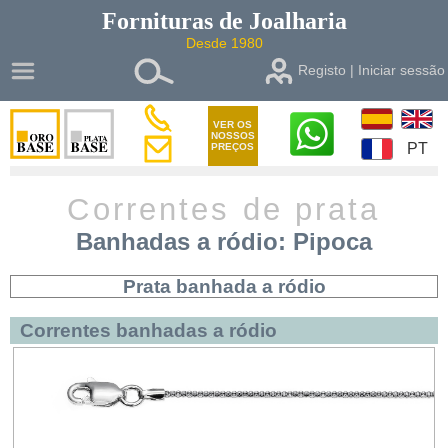
Fornituras de
Joalharia
Desde 1980
Registo | Iniciar sessão
VER OS
NOSSOS
PT
PREÇOS
Correntes de prata
Banhadas a ródio: Pipoca
Prata banhada a ródio
Correntes banhadas a ródio