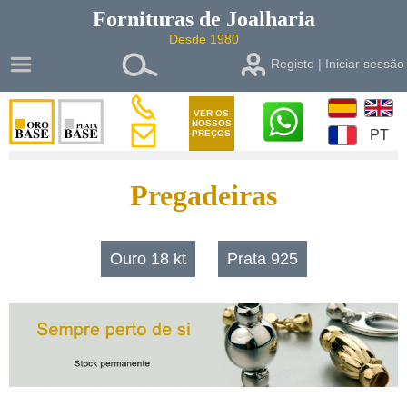
Fornituras de
Joalharia
Desde 1980
Registo | Iniciar sessão
VER OS
NOSSOS
PT
PREÇOS
Pregadeiras
Ouro 18 kt
Prata 925