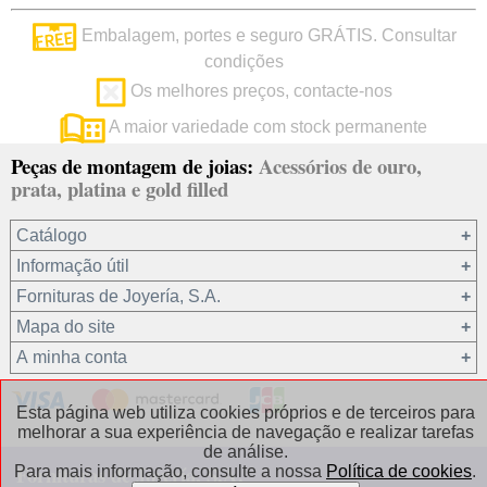
Embalagem, portes e seguro GRÁTIS. Consultar
condições
Os melhores preços, contacte-nos
A maior variedade com stock permanente
Peças de montagem de joias:
Acessórios de ouro,
prata, platina e gold filled
Catálogo
Informação útil
Ouro 18 kt
Fornituras de Joyería, S.A.
Ouro 9 kt
Mapa do site
Platina 22.8 kt
Quem somos?
A minha conta
Prata 925
condições de venda
Gold filled 14/20
Privacidade dos seus dados
Registro / Iniciar sessão
Esta página web utiliza cookies próprios e de terceiros para
Outros materiais
Política de cookies
Recuperar password
melhorar a sua experiência de navegação e realizar tarefas
de análise.
Correntes de prata
Contacto / Onde estamos
Fornituras de Joyería, S.A.
Para mais informação, consulte a nossa
Política de cookies
.
Correntes de gold filled
Perguntas frequentes