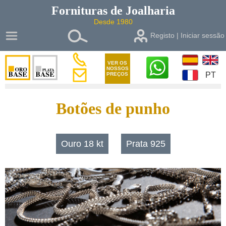
Fornituras de
Joalharia
Desde 1980
Registo | Iniciar sessão
VER OS
NOSSOS
PT
PREÇOS
Botões de punho
Ouro 18 kt
Prata 925