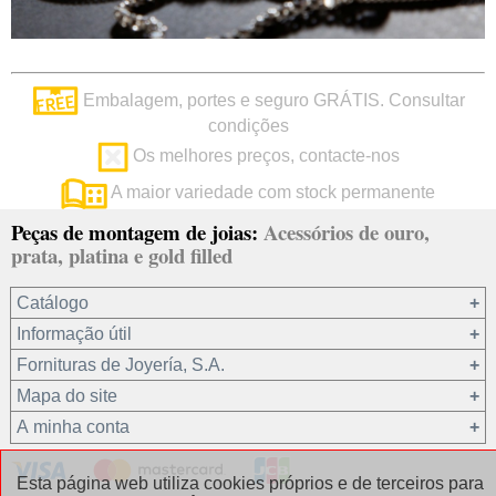
Embalagem, portes e seguro GRÁTIS. Consultar
condições
Os melhores preços, contacte-nos
A maior variedade com stock permanente
Peças de montagem de joias:
Acessórios de ouro,
prata, platina e gold filled
Catálogo
Informação útil
Ouro 18 kt
Fornituras de Joyería, S.A.
Ouro 9 kt
Mapa do site
Platina 22.8 kt
Quem somos?
A minha conta
Prata 925
condições de venda
Gold filled 14/20
Privacidade dos seus dados
Registro / Iniciar sessão
Esta página web utiliza cookies próprios e de terceiros para
Outros materiais
Política de cookies
Recuperar password