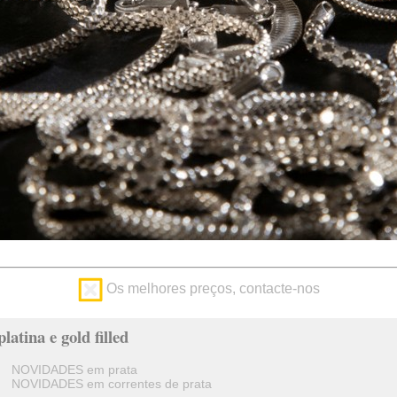
Os melhores preços, contacte-nos
latina e gold filled
NOVIDADES em prata
NOVIDADES em correntes de prata