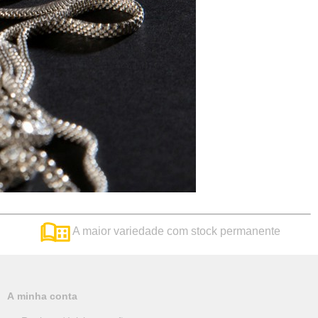
A maior variedade com stock permanente
A minha conta