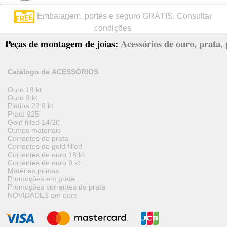
Embalagem, portes e seguro GRÁTIS. Consultar
condições
Peças de montagem de joias:
Acessórios de ouro, prata, p
Catálogo de ACESSÓRIOS
Ouro 18 kt
Ouro 9 kt
Platina 22.8 kt
Prata 925
Gold filled 14/20
Outros materiais
Correntes de prata
Correntes de gold filled
Correntes de ouro 18 kt
Correntes de ouro 9 kt
Matérias primas
Promoções em prata
Promoções correntes de prata
NOVIDADES em ouro