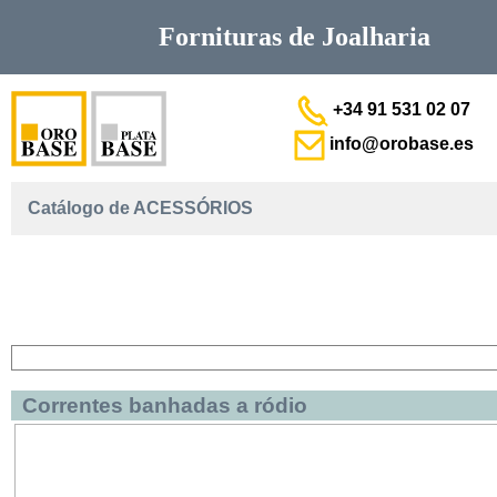
Fornituras de
Joalharia
+34 91 531 02 07
info@orobase.es
Catálogo de ACESSÓRIOS
Correntes banhadas a ródio