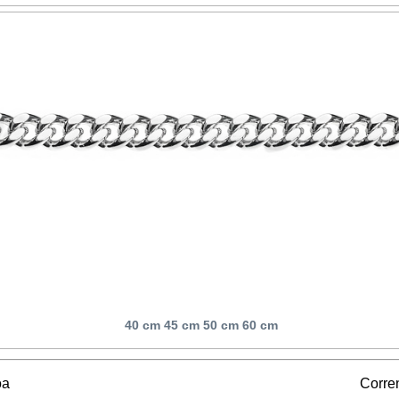
40 cm 45 cm 50 cm 60 cm
oa
Corren