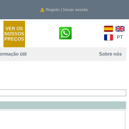
Registo | Iniciar sessão
VER OS
NOSSOS
PT
PREÇOS
formação útil
Sobre nós