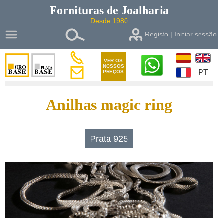
Fornituras de
Joalharia
Desde 1980
Registo | Iniciar sessão
VER OS
NOSSOS
PT
PREÇOS
Anilhas magic ring
Prata 925