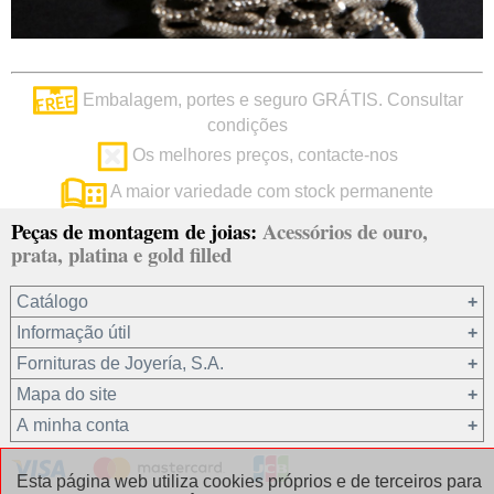
Embalagem, portes e seguro GRÁTIS. Consultar
condições
Os melhores preços, contacte-nos
A maior variedade com stock permanente
Peças de montagem de joias:
Acessórios de ouro,
prata, platina e gold filled
Catálogo
Informação útil
Ouro 18 kt
Fornituras de Joyería, S.A.
Ouro 9 kt
Mapa do site
Platina 22.8 kt
Quem somos?
A minha conta
Prata 925
condições de venda
Gold filled 14/20
Privacidade dos seus dados
Registro / Iniciar sessão
Esta página web utiliza cookies próprios e de terceiros para
Outros materiais
Política de cookies
Recuperar password