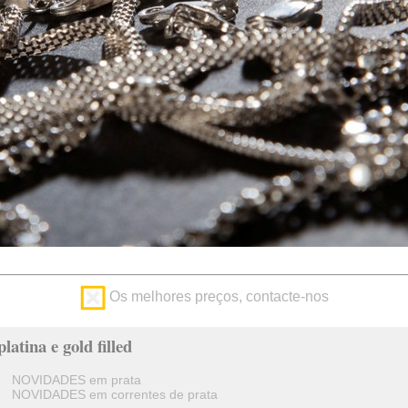
Os melhores preços, contacte-nos
latina e gold filled
NOVIDADES em prata
NOVIDADES em correntes de prata