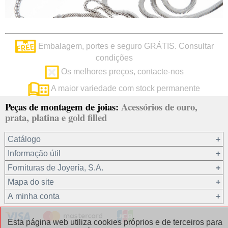
Embalagem, portes e seguro GRÁTIS. Consultar
condições
Os melhores preços, contacte-nos
A maior variedade com stock permanente
Peças de montagem de joias:
Acessórios de ouro,
prata, platina e gold filled
Catálogo
Informação útil
Ouro 18 kt
Fornituras de Joyería, S.A.
Ouro 9 kt
Mapa do site
Platina 22.8 kt
Quem somos?
A minha conta
Prata 925
condições de venda
Gold filled 14/20
Privacidade dos seus dados
Registro / Iniciar sessão
Esta página web utiliza cookies próprios e de terceiros para
Outros materiais
Política de cookies
Recuperar password