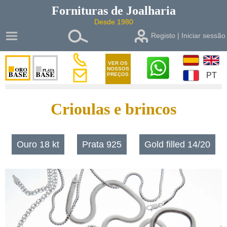
Fornituras de
Joalharia
Desde 1980
Registo | Iniciar sessão
VER OS
NOSSOS
PT
PREÇOS
Crioulas e brincos
Ouro 18 kt
Prata 925
Gold filled 14/20