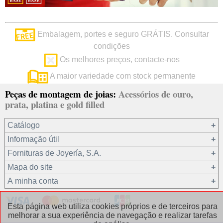
Embalagem, portes e seguro GRÁTIS. Consultar
condições
Os melhores preços, contacte-nos
A maior variedade com stock permanente
Peças de montagem de joias:
Acessórios de ouro,
prata, platina e gold filled
Catálogo
Informação útil
Ouro 18 kt
Fornituras de Joyería, S.A.
Ouro 9 kt
Mapa do site
Platina 22.8 kt
Quem somos?
A minha conta
Prata 925
condições de venda
Gold filled 14/20
Privacidade dos seus dados
Registro / Iniciar sessão
Esta página web utiliza cookies próprios e de terceiros para
Outros materiais
Política de cookies
Recuperar password
melhorar a sua experiência de navegação e realizar tarefas