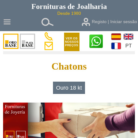
Fornituras de
Joalharia
Desde 1980
Registo | Iniciar sessão
VER OS
NOSSOS
PT
PREÇOS
Chatons
Ouro 18 kt