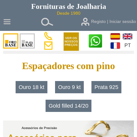
Fornituras de
Joalharia
Desde 1980
Registo | Iniciar sessão
VER OS
NOSSOS
PT
PREÇOS
Espaçadores com pino
Ouro 18 kt
Ouro 9 kt
Prata 925
Gold filled 14/20