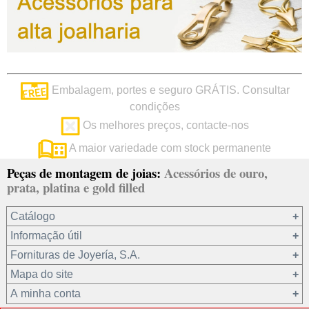
Embalagem, portes e seguro GRÁTIS. Consultar
condições
Os melhores preços, contacte-nos
A maior variedade com stock permanente
Peças de montagem de joias:
Acessórios de ouro,
prata, platina e gold filled
Catálogo
Informação útil
Ouro 18 kt
Fornituras de Joyería, S.A.
Ouro 9 kt
Mapa do site
Platina 22.8 kt
Quem somos?
A minha conta
Prata 925
condições de venda