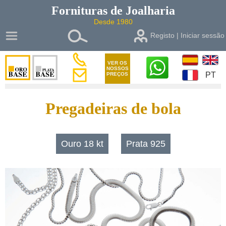
Fornituras de
Joalharia
Desde 1980
Registo | Iniciar sessão
VER OS
NOSSOS
PT
PREÇOS
Pregadeiras de bola
Ouro 18 kt
Prata 925