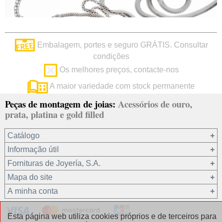
Embalagem, portes e seguro GRÁTIS. Consultar
condições
Os melhores preços, contacte-nos
A maior variedade com stock permanente
Peças de montagem de joias:
Acessórios de ouro,
prata, platina e gold filled
Catálogo
Informação útil
Ouro 18 kt
Fornituras de Joyería, S.A.
Ouro 9 kt
Mapa do site
Platina 22.8 kt
Quem somos?
A minha conta
Prata 925
condições de venda
Gold filled 14/20
Privacidade dos seus dados
Registro / Iniciar sessão
Esta página web utiliza cookies próprios e de terceiros para
Outros materiais
Política de cookies
Recuperar password