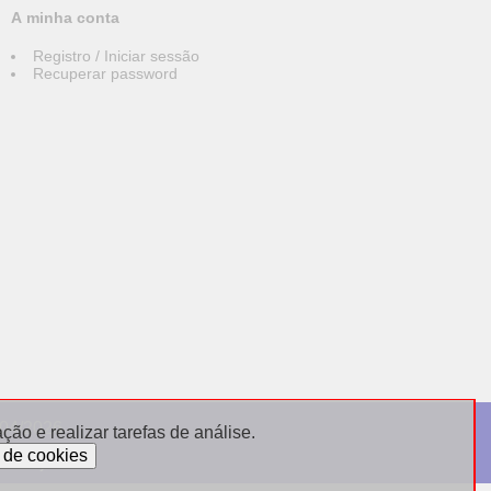
A minha conta
Registro / Iniciar sessão
Recuperar password
004/2026
ão e realizar tarefas de análise.
sdebijoux.fr