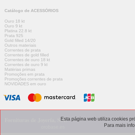
Catálogo de ACESSÓRIOS
Ouro 18 kt
Ouro 9 kt
Platina 22.8 kt
Prata 925
Gold filled 14/20
Outros materiais
Correntes de prata
Correntes de gold filled
Correntes de ouro 18 kt
Correntes de ouro 9 kt
Matérias primas
Promoções em prata
Promoções correntes de prata
NOVIDADES em ouro
Fornituras de Joyería, S.A.
Esta página web utiliza cookies pr
Para mais inf
orobase.es