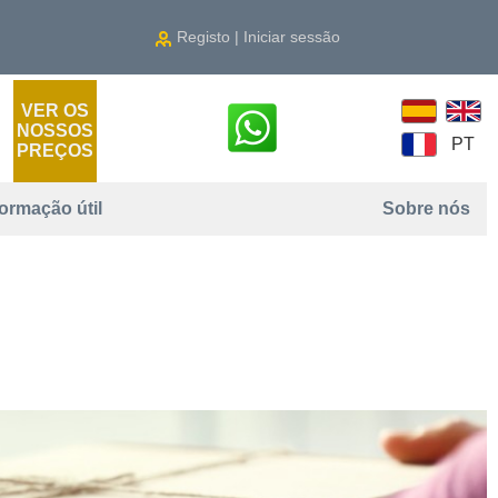
Registo | Iniciar sessão
VER OS
NOSSOS
PT
PREÇOS
formação útil
Sobre nós