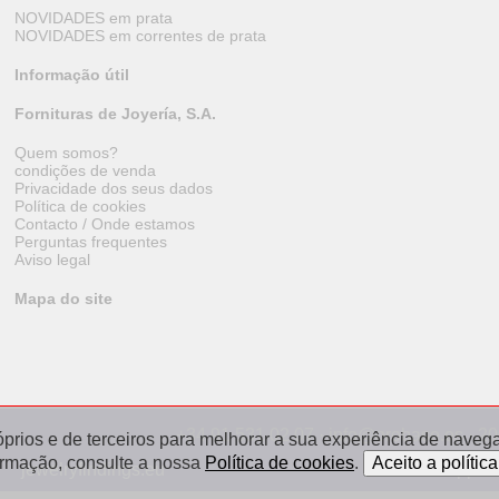
NOVIDADES em prata
NOVIDADES em correntes de prata
Informação útil
Fornituras de Joyería, S.A.
Quem somos?
condições de venda
Privacidade dos seus dados
Política de cookies
Contacto / Onde estamos
Perguntas frequentes
Aviso legal
Mapa do site
+34 91 531 02 07 · info@orobase.es · 2
óprios e de terceiros para melhorar a sua experiência de navegaç
ormação, consulte a nossa
Política de cookies
.
jewelryfindings.eu
appret