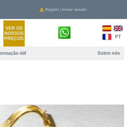
Registo | Iniciar sessão
VER OS
NOSSOS
PT
PREÇOS
formação útil
Sobre nós