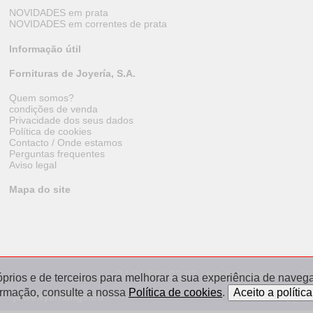
NOVIDADES em prata
NOVIDADES em correntes de prata
Informação útil
Fornituras de Joyería, S.A.
Quem somos?
condições de venda
Privacidade dos seus dados
Política de cookies
Contacto / Onde estamos
Perguntas frequentes
Aviso legal
Mapa do site
+34 91 531 02 07 · info@orobase.es · 2
óprios e de terceiros para melhorar a sua experiência de navegaç
ormação, consulte a nossa
Política de cookies
.
jewelryfindings.eu
appret