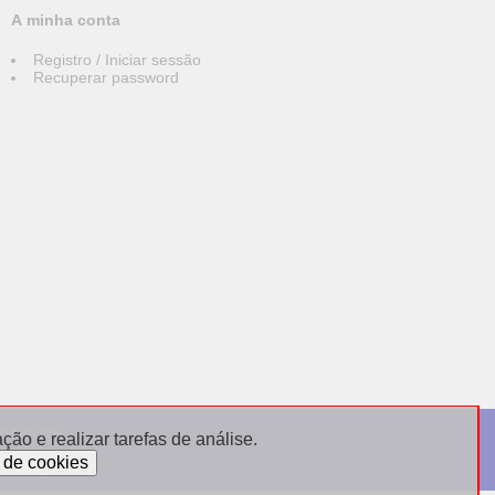
A minha conta
Registro / Iniciar sessão
Recuperar password
004/2026
ão e realizar tarefas de análise.
sdebijoux.fr