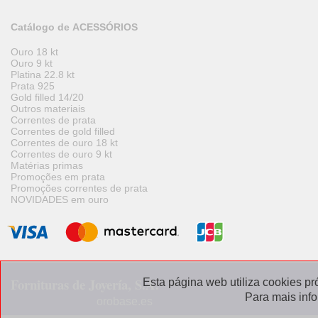
Catálogo de ACESSÓRIOS
Ouro 18 kt
Ouro 9 kt
Platina 22.8 kt
Prata 925
Gold filled 14/20
Outros materiais
Correntes de prata
Correntes de gold filled
Correntes de ouro 18 kt
Correntes de ouro 9 kt
Matérias primas
Promoções em prata
Promoções correntes de prata
NOVIDADES em ouro
Fornituras de Joyería, S.A.
Esta página web utiliza cookies pr
Para mais inf
orobase.es