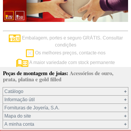
Embalagem, portes e seguro GRÁTIS. Consultar
condições
Os melhores preços, contacte-nos
A maior variedade com stock permanente
Peças de montagem de joias:
Acessórios de ouro,
prata, platina e gold filled
Catálogo
Informação útil
Ouro 18 kt
Fornituras de Joyería, S.A.
Ouro 9 kt
Mapa do site
Platina 22.8 kt
Quem somos?
A minha conta
Prata 925
condições de venda