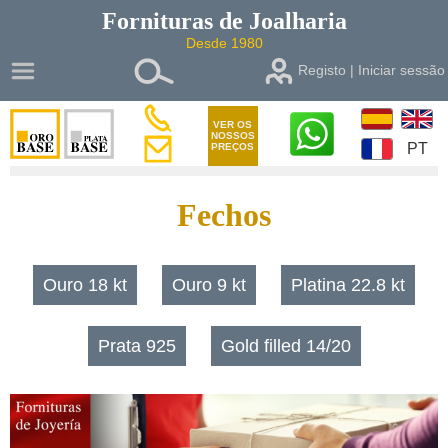
Fornituras de
Joalharia
Desde 1980
Registo | Iniciar sessão
VER OS
NOSSOS
PT
PREÇOS
Fechos
Ouro 18 kt
Ouro 9 kt
Platina 22.8 kt
Prata 925
Gold filled 14/20