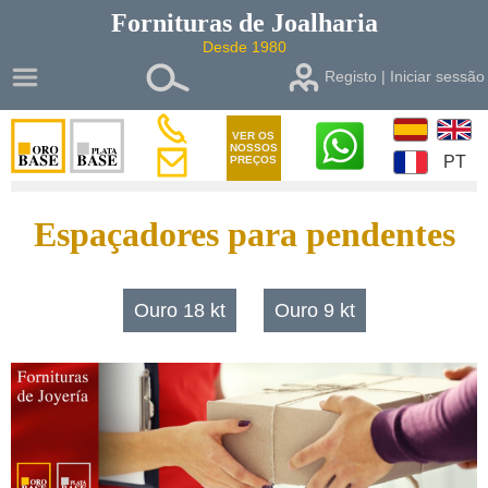
Fornituras de
Joalharia
Desde 1980
Registo | Iniciar sessão
VER OS
NOSSOS
PT
PREÇOS
Espaçadores para pendentes
Ouro 18 kt
Ouro 9 kt