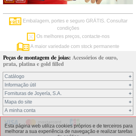
Embalagem, portes e seguro GRÁTIS. Consultar
condições
Os melhores preços, contacte-nos
A maior variedade com stock permanente
Peças de montagem de joias:
Acessórios de ouro,
prata, platina e gold filled
Catálogo
Informação útil
Ouro 18 kt
Fornituras de Joyería, S.A.
Ouro 9 kt
Mapa do site
Platina 22.8 kt
Quem somos?
A minha conta
Prata 925
condições de venda
Gold filled 14/20
Privacidade dos seus dados
Registro / Iniciar sessão
Esta página web utiliza cookies próprios e de terceiros para
Outros materiais
Política de cookies
Recuperar password
melhorar a sua experiência de navegação e realizar tarefas