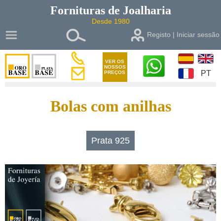
Fornituras de
Joalharia
Desde 1980
Registo | Iniciar sessão
VER OS
NOSSOS
PT
PREÇOS
Bolas com anilhas
Prata 925