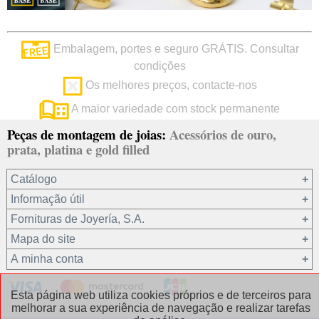
Embalagem, portes e seguro GRÁTIS. Consultar
condições
Os melhores preços, contacte-nos
A maior variedade com stock permanente
Peças de montagem de joias:
Acessórios de ouro,
prata, platina e gold filled
Catálogo
Informação útil
Ouro 18 kt
Fornituras de Joyería, S.A.
Ouro 9 kt
Mapa do site
Platina 22.8 kt
Quem somos?
A minha conta
Prata 925
condições de venda
Gold filled 14/20
Privacidade dos seus dados
Registro / Iniciar sessão
Esta página web utiliza cookies próprios e de terceiros para
Outros materiais
Política de cookies
Recuperar password
melhorar a sua experiência de navegação e realizar tarefas