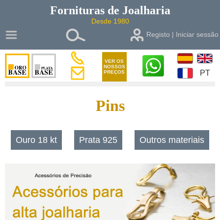
Fornituras de
Joalharia
Desde 1980
Registo | Iniciar sessão
VER OS
NOSSOS
PT
PREÇOS
Pins
Ouro 18 kt
Prata 925
Outros materiais