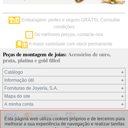
Embalagem, portes e seguro GRÁTIS. Consultar
condições
Os melhores preços, contacte-nos
A maior variedade com stock permanente
Peças de montagem de joias:
Acessórios de ouro,
prata, platina e gold filled
Catálogo
Informação útil
Ouro 18 kt
Fornituras de Joyería, S.A.
Ouro 9 kt
Mapa do site
Platina 22.8 kt
Quem somos?
A minha conta
Prata 925
condições de venda
Gold filled 14/20
Privacidade dos seus dados
Registro / Iniciar sessão
Esta página web utiliza cookies próprios e de terceiros para
Outros materiais
Política de cookies
Recuperar password
melhorar a sua experiência de navegação e realizar tarefas