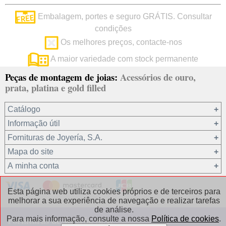
Embalagem, portes e seguro GRÁTIS. Consultar
condições
Os melhores preços, contacte-nos
A maior variedade com stock permanente
Peças de montagem de joias:
Acessórios de ouro,
prata, platina e gold filled
Catálogo
Informação útil
Ouro 18 kt
Fornituras de Joyería, S.A.
Ouro 9 kt
Mapa do site
Platina 22.8 kt
Quem somos?
A minha conta
Prata 925
condições de venda
Gold filled 14/20
Privacidade dos seus dados
Registro / Iniciar sessão
Esta página web utiliza cookies próprios e de terceiros para
Outros materiais
Política de cookies
Recuperar password
melhorar a sua experiência de navegação e realizar tarefas
de análise.
Correntes de prata
Contacto / Onde estamos
Fornituras de Joyería, S.A.
Para mais informação, consulte a nossa
Política de cookies
.
Correntes de gold filled
Perguntas frequentes