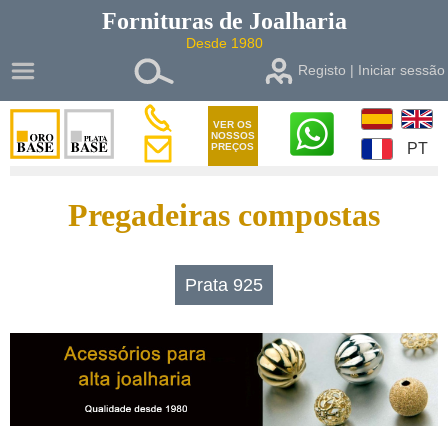
Fornituras de
Joalharia
Desde 1980
Registo | Iniciar sessão
VER OS
NOSSOS
PT
PREÇOS
Pregadeiras compostas
Prata 925