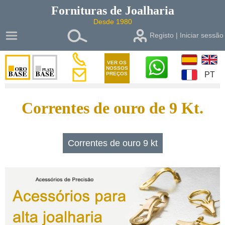
Fornituras de
Joalharia
Desde 1980
Registo | Iniciar sessão
VER OS
NOSSOS
PT
PREÇOS
Correntes de ouro de 9 Kt.
Correntes de ouro 9 kt