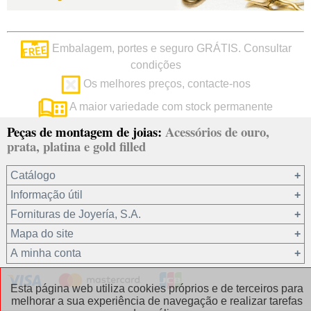
Embalagem, portes e seguro GRÁTIS. Consultar
condições
Os melhores preços, contacte-nos
A maior variedade com stock permanente
Peças de montagem de joias:
Acessórios de ouro,
prata, platina e gold filled
Catálogo
Informação útil
Ouro 18 kt
Fornituras de Joyería, S.A.
Ouro 9 kt
Mapa do site
Platina 22.8 kt
Quem somos?
A minha conta
Prata 925
condições de venda
Gold filled 14/20
Privacidade dos seus dados
Registro / Iniciar sessão
Esta página web utiliza cookies próprios e de terceiros para
Outros materiais
Política de cookies
Recuperar password
melhorar a sua experiência de navegação e realizar tarefas